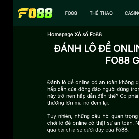
Bỏ
qua
FO88
THỂ THAO
CASIN
nội
dung
Homepage
Xổ số Fo88
ĐÁNH LÔ ĐỀ ONLI
FO88 G
Đánh lô đề online có an toàn không 
hấp dẫn của đông đảo người dùng trong 
này trở nên hấp dẫn đến thế? Có phải 
thưởng lớn mà nó đem lại.
Tuy nhiên, những câu hỏi quan trọng
chơi lô đề online có thật sự an toàn
qua bài chia sẻ dưới đây của
Fo88
.