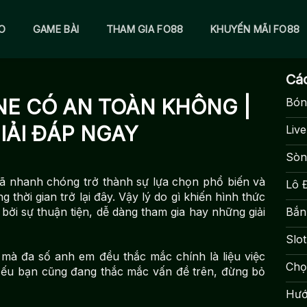
O
GAME BÀI
THAM GIA FO88
KHUYẾN MÃI FO88
Cá
NE CÓ AN TOÀN KHÔNG |
Bón
IẢI ĐÁP NGAY
Liv
Sòn
đã nhanh chóng trở thành sự lựa chọn phổ biến và
Lô 
thời gian trở lại đây. Vậy lý do gì khiến hình thức
Bắn
bởi sự thuận tiện, dễ dàng tham gia hay những giải
Slo
 mà đa số anh em đều thắc mắc chính là liệu việc
Chọ
. Nếu bạn cũng đang thắc mắc vấn đề trên, đừng bỏ
Hướ