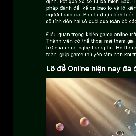
định, kết quả xổ số từ ba miền Bắc,
pháp đánh đề, kể cả bao lô và lô xiên,
người tham gia. Bao lô được tính toán 
sẽ tính đến hai số cuối của toàn bộ các 
Điều quan trọng khiến game online trở
Thành viên có thể thoải mái tham gia
trợ của công nghệ thông tin. Hệ thố
toàn, giúp game thủ yên tâm hơn khi t
Lô đề Online hiện nay đã