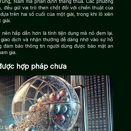
 Trung, Nam mà phân định thắng thua. Các phương
 đều giữ vai trò then chốt đối với chiến thuật của
dựa trên hai số cuối của một giải, trong khi lô xiên
giải.
 nên hấp dẫn hơn là tính tiện dụng mà nó đem lại.
, giao dịch và nhận thưởng dễ dàng nhờ vào sự hỗ
ng đảm bảo thông tin người dùng được bảo mật an
ham gia.
 được hợp pháp chưa