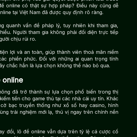
 đề online có thật sự hợp pháp? Điều này cũng dễ
 online tại Việt Nam đã được quy định rõ ràng.
 quanh vấn đề pháp lý, tuy nhiên khi tham gia,
iểu. Người tham gia không phải đối diện trực tiếp
gười chịu rủi ro.
iện lợi và an toàn, giúp thành viên thoả mãn niềm
c phiền phức. Đối với những ai quan trọng tính
ây chắc hẳn là lựa chọn không thể nào bỏ qua.
 online
hông đã trở thành sự lựa chọn phổ biến trong thị
iếm tiền cho game thủ tại các nhà cái uy tín. Khác
h cờ bạc truyền thống như xổ số hay casino, hình
cùng trải nghiệm mới lạ, thú vị ngay trên chính nền
y đổi, lô đề online vẫn dựa trên tỷ lệ cá cược cố