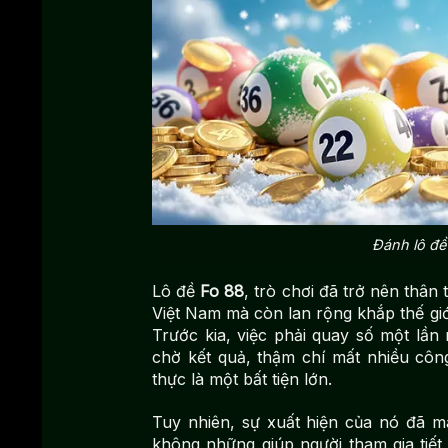
Đánh lô đề
Lô đề
Fo 88
, trò chơi đã trở nên thân
Việt Nam mà còn lan rộng khắp thế giớ
Trước kia, việc phải quay số một lần
chờ kết quả, thậm chí mất nhiều côn
thực là một bất tiện lớn.
Tuy nhiên, sự xuất hiện của nó đã m
không những giúp người tham gia tiết 