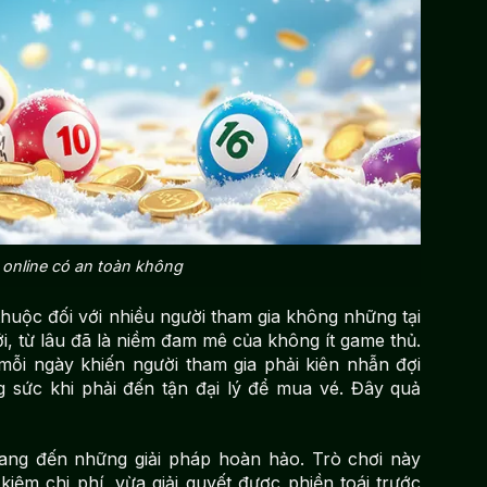
 online có an toàn không
 thuộc đối với nhiều người tham gia không những tại
i, từ lâu đã là niềm đam mê của không ít game thủ.
 mỗi ngày khiến người tham gia phải kiên nhẫn đợi
g sức khi phải đến tận đại lý để mua vé. Đây quả
ang đến những giải pháp hoàn hảo. Trò chơi này
kiệm chi phí, vừa giải quyết được phiền toái trước