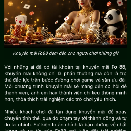
Khuyến mãi Fo88 đem đến cho người chơi những gì?
Với những ai đã có tài khoản tại khuyến mãi
Fo 88
,
khuyến mãi không chỉ là phần thưởng mà còn là trợ
thủ đắc lực trên bước đường chơi game và săn ưu đãi.
Mỗi chương trình khuyến mãi sẽ mang đến cơ hội để
thành viên, anh em hay thành viên chi tiêu thông minh
hơn, thỏa thích trải nghiệm các trò chơi yêu thích.
Nhiều khách chơi đã tận dụng khuyến mãi để xoay
chuyển tình thế, qua đó chạm tay tới thành công và tự
do tài chính. Sự kiện tri ân chính là bảo chứng về chất
lượng và uy tín của Fo88 nơi luôn đặt trải nghiệm