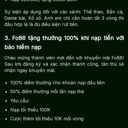
Sự kiện áp dụng đối với các sảnh: Thể thao, Bắn cá,
Game bài, Xổ số. Anh em chỉ cần hoàn tất 3 vòng thi
đấu hợp lệ là đủ điều kiện rút tiền.
3. Fo88 tặng thưởng 100% khi nạp tiền với
bảo hiểm nạp
Chào mừng thành viên mới đến với khuyến mãi Fo88!
Sau khi đăng ký và xác nhận thành công, tân thủ sẽ
nhận ngay khuyến mãi:
100% điểm thưởng cho khoản nạp đầu tiên
50% điểm thưởng mỗi lần nạp thẻ
Yêu cầu:
Nạp tối thiểu 100K
Cược thêm tối thiểu 10K mỗi vòng