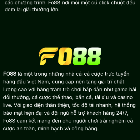
các chương trình. Fo88 nơi mỗi một cú click chuột đều
đem lại giải thưởng lớn.
FO88
là một trong những nhà cái cá cược trực tuyến
hàng đầu Việt Nam, cung cấp nền tảng giải trí chất
lượng cao với hàng trăm trò chơi hấp dẫn như game bài
đổi thưởng, cá cược thể thao, bắn cá, tài xỉu và casino
live. Với giao diện thân thiện, tốc độ tải nhanh, hệ thống
bảo mật hiện đại và đội ngũ hỗ trợ khách hàng 24/7,
Fo88 cam kết mang đến cho người chơi trải nghiệm cá
cược an toàn, minh bạch và công bằng.