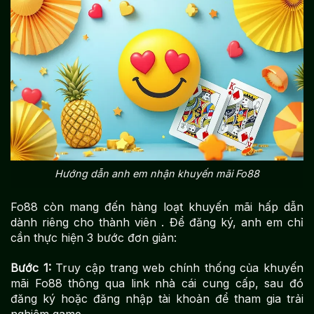
Hướng dẫn anh em nhận khuyến mãi Fo88
Fo88 còn mang đến hàng loạt khuyến mãi hấp dẫn
dành riêng cho thành viên . Để đăng ký, anh em chỉ
cần thực hiện 3 bước đơn giản:
Bước 1:
Truy cập trang web chính thống của khuyến
mãi Fo88 thông qua link nhà cái cung cấp, sau đó
đăng ký hoặc đăng nhập tài khoản để tham gia trải
nghiệm game.