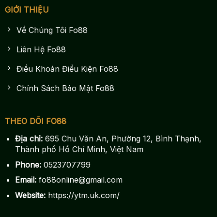
GIỚI THIỆU
Về Chúng Tôi Fo88
Liên Hệ Fo88
Điều Khoản Điều Kiện Fo88
Chính Sách Bảo Mật Fo88
THEO DÕI FO88
Địa chỉ:
695 Chu Văn An, Phường 12, Bình Thạnh,
Thành phố Hồ Chí Minh, Việt Nam
Phone:
0523707799
Email:
fo88online@gmail.com
Website:
https://ytm.uk.com/