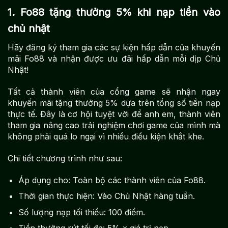
1. Fo88 tặng thưởng 5% khi nạp tiền vào
chủ nhật
Hãy đăng ký tham gia các sự kiện hấp dẫn của khuyến
mãi Fo88 và nhận được ưu đãi hấp dẫn mỗi dịp Chủ
Nhật!
Tất cả thành viên của cổng game sẽ nhận ngay
khuyến mãi tặng thưởng 5% dựa trên tổng số tiền nạp
thực tế. Đây là cơ hội tuyệt vời để anh em, thành viên
tham gia nâng cao trải nghiệm chơi game của mình mà
không phải quá lo ngại vì nhiều điều kiện khắt khe.
Chi tiết chương trình như sau:
Áp dụng cho: Toàn bộ các thành viên của Fo88.
Thời gian thực hiện: Vào Chủ Nhật hàng tuần.
Số lượng nạp tối thiểu: 100 điểm.