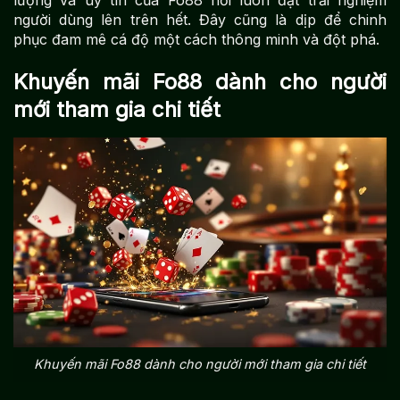
người dùng lên trên hết. Đây cũng là dịp để chinh
phục đam mê cá độ một cách thông minh và đột phá.
Khuyến mãi Fo88 dành cho người
mới tham gia chi tiết
Khuyến mãi Fo88 dành cho người mới tham gia chi tiết