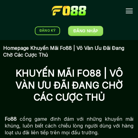
Bỏ
qua
nội
dung
ĐĂNG NHẬP
ĐĂNG KÝ
Homepage
Khuyến Mãi Fo88 | Vô Vàn Ưu Đãi Đang
Chờ Các Cược Thủ
KHUYẾN MÃI FO88 | VÔ
VÀN ƯU ĐÃI ĐANG CHỜ
CÁC CƯỢC THỦ
Fo88
cổng game đình đám với những khuyến mãi
khủng, luôn biết cách chiều lòng người dùng với hàng
loạt ưu đãi liên tiếp trên mọi đấu trường.