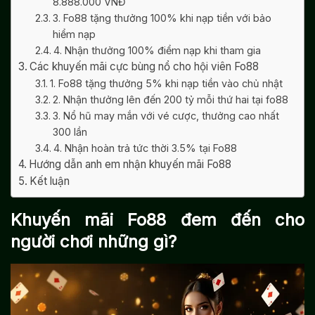
8.888.000 VNĐ
3. Fo88 tặng thưởng 100% khi nạp tiền với bảo
hiểm nạp
4. Nhận thưởng 100% điểm nạp khi tham gia
Các khuyến mãi cực bùng nổ cho hội viên Fo88
1. Fo88 tặng thưởng 5% khi nạp tiền vào chủ nhật
2. Nhận thưởng lên đến 200 tỷ mỗi thứ hai tại fo88
3. Nổ hũ may mắn với vé cược, thưởng cao nhất
300 lần
4. Nhận hoàn trả tức thời 3.5% tại Fo88
Hướng dẫn anh em nhận khuyến mãi Fo88
Kết luận
Khuyến mãi Fo88 đem đến cho
người chơi những gì?