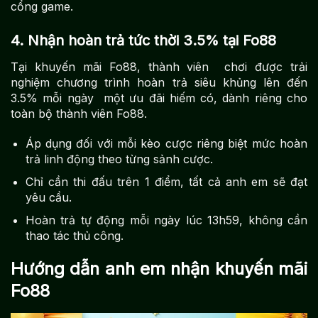
cổng game.
4. Nhận hoàn trả tức thời 3.5% tại Fo88
Tại khuyến mãi Fo88, thành viên chơi được trải
nghiệm chương trình hoàn trả siêu khủng lên đến
3.5% mỗi ngày một ưu đãi hiếm có, dành riêng cho
toàn bộ thành viên Fo88.
Áp dụng đối với mỗi kèo cược riêng biệt mức hoàn
trả linh động theo từng sảnh cược.
Chỉ cần thi đấu trên 1 điểm, tất cả anh em sẽ đạt
yêu cầu.
Hoàn trả tự động mỗi ngày lúc 13h59, không cần
thao tác thủ công.
Hướng dẫn anh em nhận khuyến mãi
Fo88