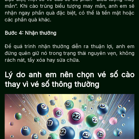
mắn”. Khi cào trúng biểu tượng may mắn, anh em sẽ
nhận ngay phần quà đặc biệt, có thể là tiền mặt hoặc
các phần quà khác.
Bước 4: Nhận thưởng
Để quá trình nhận thưởng diễn ra thuận lợi, anh em
đừng quên giữ nó trong trạng thái nguyên vẹn, không
rách nát, tẩy xóa hay sửa chữa.
Lý do anh em nên chọn vé số cào
thay vì vé số thông thường