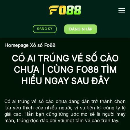
Bỏ
qua
nội
dung
ĐĂNG NHẬP
ĐĂNG KÝ
Homepage
Xổ số Fo88
CÓ AI TRÚNG VÉ SỐ CÀO
CHƯA | CÙNG FO88 TÌM
HIỂU NGAY SAU ĐÂY
Có ai trúng vé số cào chưa đang dần trở thành chọn
lựa yêu thích của nhiều người, vì sự tiện lợi cùng tỷ lệ
giải cao. Hẳn bạn cũng từng ước mơ sẽ là người may
mắn, trúng độc đắc chỉ với một tấm vé cào trên tay.