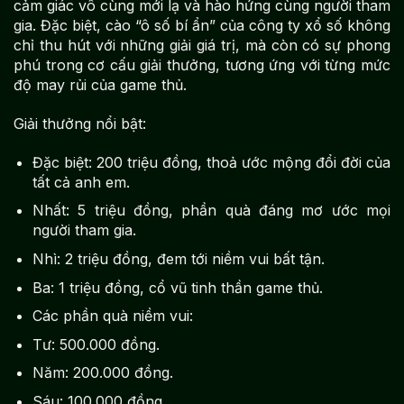
cảm giác vô cùng mới lạ và hào hứng cùng người tham
gia. Đặc biệt, cào “ô số bí ẩn” của công ty xổ số không
chỉ thu hút với những giải giá trị, mà còn có sự phong
phú trong cơ cấu giải thưởng, tương ứng với từng mức
độ may rủi của game thủ.
Giải thưởng nổi bật:
Đặc biệt: 200 triệu đồng, thoả ước mộng đổi đời của
tất cả anh em.
Nhất: 5 triệu đồng, phần quà đáng mơ ước mọi
người tham gia.
Nhì: 2 triệu đồng, đem tới niềm vui bất tận.
Ba: 1 triệu đồng, cổ vũ tinh thần game thủ.
Các phần quà niềm vui:
Tư: 500.000 đồng.
Năm: 200.000 đồng.
Sáu: 100.000 đồng.