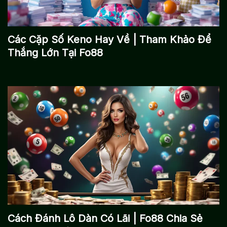
Các Cặp Số Keno Hay Về | Tham Khảo Để
Thắng Lớn Tại Fo88
Cách Đánh Lô Dàn Có Lãi | Fo88 Chia Sẻ