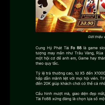
Giới thiệu
Cung Hỷ Phát Tài
Fo 88
là game slo
tượng may mắn như Trâu Vàng, Rùa K
một hội cơ để anh em, Game hay thành
theo quy tắc.
Tỷ lệ trả thưởng cao, từ X5 đến X100
hấp dẫn mãnh liệt với mọi hội viên. T
đến 20K giúp khách chơi có thể cá nhâ
Cấu hình mượt mà, giao diện đẹp mắt
Tài Fo88 xứng đáng là chọn lựa số một