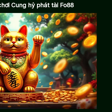
chơi Cung hỷ phát tài Fo88