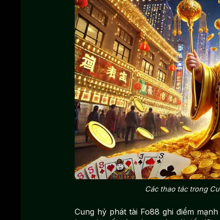
Các thao tác trong Cu
Cung hỷ phát tài Fo88 ghi điểm mạnh b