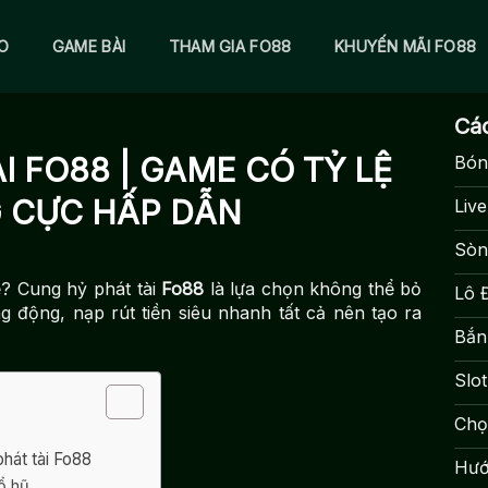
O
GAME BÀI
THAM GIA FO88
KHUYẾN MÃI FO88
Cá
I FO88 | GAME CÓ TỶ LỆ
Bón
 CỰC HẤP DẪN
Liv
Sòn
ễ? Cung hỷ phát tài
Fo88
là lựa chọn không thể bỏ
Lô 
g động, nạp rút tiền siêu nhanh tất cả nên tạo ra
Bắn
Slo
Chọ
phát tài Fo88
Hướ
nổ hũ