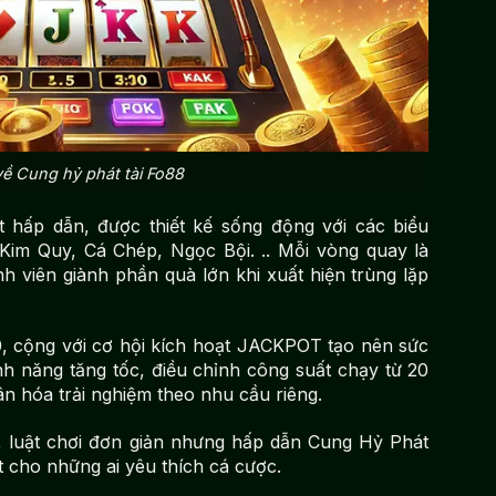
 về Cung hỷ phát tài Fo88
t hấp dẫn, được thiết kế sống động với các biểu
im Quy, Cá Chép, Ngọc Bội. .. Mỗi vòng quay là
 viên giành phần quà lớn khi xuất hiện trùng lặp
0, cộng với cơ hội kích hoạt JACKPOT tạo nên sức
ính năng tăng tốc, điều chỉnh công suất chạy từ 20
n hóa trải nghiệm theo nhu cầu riêng.
, luật chơi đơn giản nhưng hấp dẫn Cung Hỷ Phát
 cho những ai yêu thích cá cược.