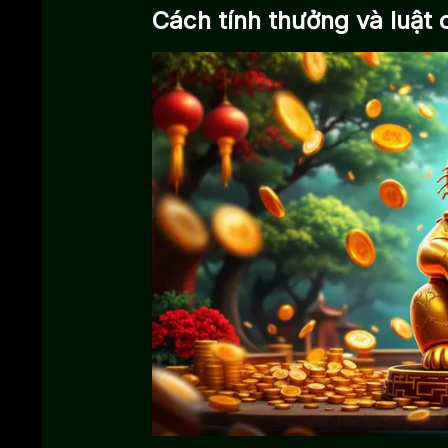
Cách tính thưởng và luật 