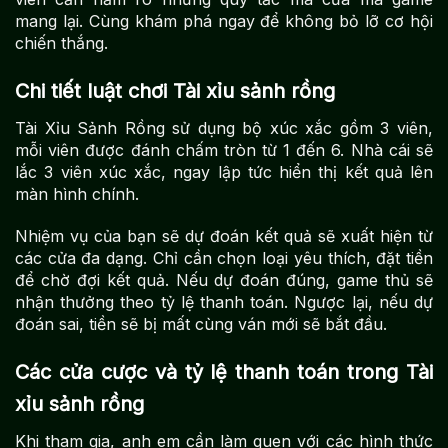
mang lại. Cùng khám phá ngay để không bỏ lỡ cơ hội
chiến thắng.
Chi tiết luật chơi Tài xỉu sảnh rồng
Tài Xỉu Sảnh Rồng sử dụng bộ xúc xắc gồm 3 viên,
mỗi viên được đánh chấm tròn từ 1 đến 6. Nhà cái sẽ
lắc 3 viên xúc xắc, ngay lập tức hiển thị kết quả lên
màn hình chính.
Nhiệm vụ của bạn sẽ dự đoán kết quả sẽ xuất hiện từ
các cửa đa dạng. Chỉ cần chọn loại yêu thích, đặt tiền
để chờ đợi kết quả. Nếu dự đoán đúng, game thủ sẽ
nhận thưởng theo tỷ lệ thanh toán. Ngược lại, nếu dự
đoán sai, tiền sẽ bị mất cùng ván mới sẽ bắt đầu.
Các cửa cược và tỷ lệ thanh toán trong Tài
xỉu sảnh rồng
Khi tham gia, anh em cần làm quen với các hình thức