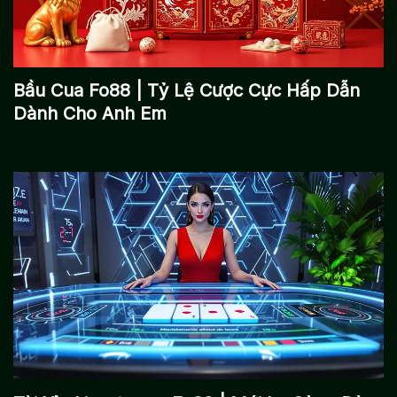
Bầu Cua Fo88 | Tỷ Lệ Cược Cực Hấp Dẫn
Dành Cho Anh Em