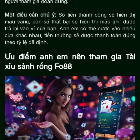
người tham gia đoán đúng.
Một điều cần chú ý:
Số tiền thành công sẽ hiển thị
màu vàng, còn số thất bại sẽ hiển thị màu ghi, được
trả lại vào ví của bạn. Anh em có thể cược vào nhiều
cửa khác nhau, tiền thưởng sẽ được thanh toán đúng
theo tỷ lệ đã định.
Ưu điểm anh em nên tham gia Tài
xỉu sảnh rồng Fo88