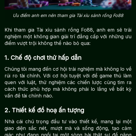
Ưu điểm anh em nên tham gia Tài xỉu sảnh rồng Fo88
Khi tham gia Tài xỉu sảnh rồng Fo88, anh em sẽ trải
nghiệm một không gian giải trí đẳng cấp với những ưu
điểm vượt trội không thể nào bỏ qua:
1. Chế độ chơi thử hấp dẫn
Chúng tôi mang đến cơ hội trải nghiệm mà không lo về
rủi ro tài chính. Với cơ hội tuyệt vời để game thủ làm
quen với luật, thử nghiệm các chiến lược cùng tìm ra
cách thức phù hợp mà không phải lo lắng về bất kỳ
vấn đề tài chính nào.
2. Thiết kế đồ hoạ ấn tượng
Nhà cái chú trọng đầu tư vào thiết kế, mang lại một
giao diện sắc nét, mượt mà và sống động, tạo cảm
giác như đang ngồi tại một sòng bài thật sự để nâng