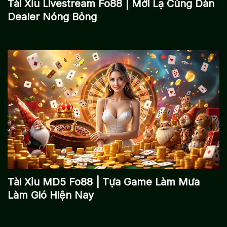
Tài Xỉu Livestream Fo88 | Mới Lạ Cùng Dàn
Dealer Nóng Bỏng
Tài Xỉu MD5 Fo88 | Tựa Game Làm Mưa
Làm Gió Hiện Nay