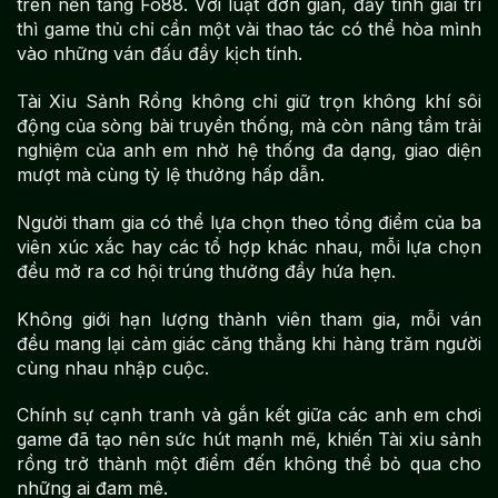
trên nền tảng Fo88. Với luật đơn giản, đầy tính giải trí
thì game thủ chỉ cần một vài thao tác có thể hòa mình
vào những ván đấu đầy kịch tính.
Tài Xỉu Sảnh Rồng không chỉ giữ trọn không khí sôi
động của sòng bài truyền thống, mà còn nâng tầm trải
nghiệm của anh em nhờ hệ thống đa dạng, giao diện
mượt mà cùng tỷ lệ thưởng hấp dẫn.
Người tham gia có thể lựa chọn theo tổng điểm của ba
viên xúc xắc hay các tổ hợp khác nhau, mỗi lựa chọn
đều mở ra cơ hội trúng thưởng đầy hứa hẹn.
Không giới hạn lượng thành viên tham gia, mỗi ván
đều mang lại cảm giác căng thẳng khi hàng trăm người
cùng nhau nhập cuộc.
Chính sự cạnh tranh và gắn kết giữa các anh em chơi
game đã tạo nên sức hút mạnh mẽ, khiến Tài xỉu sảnh
rồng trở thành một điểm đến không thể bỏ qua cho
những ai đam mê.