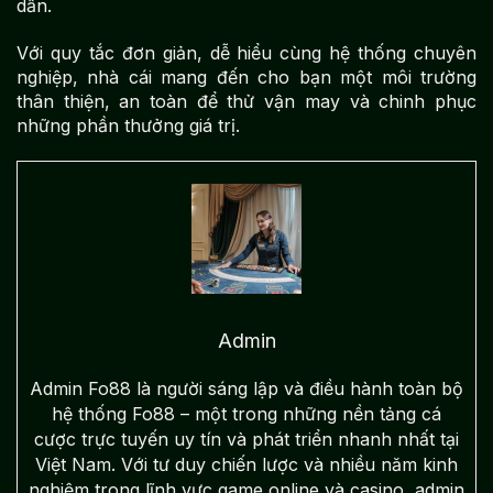
dẫn.
Với quy tắc đơn giản, dễ hiểu cùng hệ thống chuyên
nghiệp, nhà cái mang đến cho bạn một môi trường
thân thiện, an toàn để thử vận may và chinh phục
những phần thưởng giá trị.
Admin
Admin Fo88 là người sáng lập và điều hành toàn bộ
hệ thống Fo88 – một trong những nền tảng cá
cược trực tuyến uy tín và phát triển nhanh nhất tại
Việt Nam. Với tư duy chiến lược và nhiều năm kinh
nghiệm trong lĩnh vực game online và casino, admin