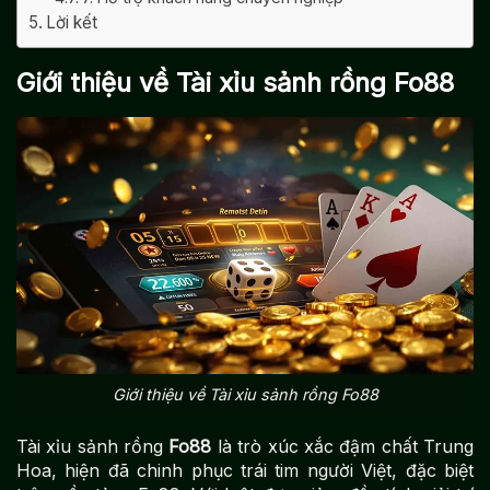
Lời kết
Giới thiệu về Tài xỉu sảnh rồng Fo88
Giới thiệu về Tài xỉu sảnh rồng Fo88
Tài xỉu sảnh rồng
Fo88
là trò xúc xắc đậm chất Trung
Hoa, hiện đã chinh phục trái tim người Việt, đặc biệt