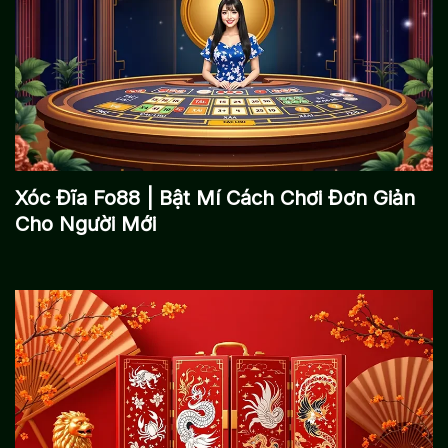
Xóc Đĩa Fo88 | Bật Mí Cách Chơi Đơn Giản
Cho Người Mới