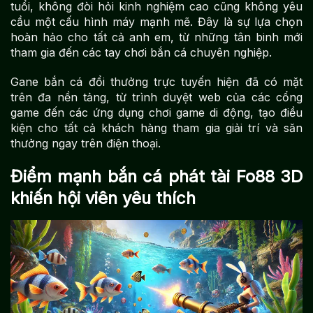
tuổi, không đòi hỏi kinh nghiệm cao cũng không yêu
cầu một cấu hình máy mạnh mẽ. Đây là sự lựa chọn
hoàn hảo cho tất cả anh em, từ những tân binh mới
tham gia đến các tay chơi bắn cá chuyên nghiệp.
Gane bắn cá đổi thưởng trực tuyến hiện đã có mặt
trên đa nền tảng, từ trình duyệt web của các cổng
game đến các ứng dụng chơi game di động, tạo điều
kiện cho tất cả khách hàng tham gia giải trí và săn
thưởng ngay trên điện thoại.
Điểm mạnh bắn cá phát tài Fo88 3D
khiến hội viên yêu thích