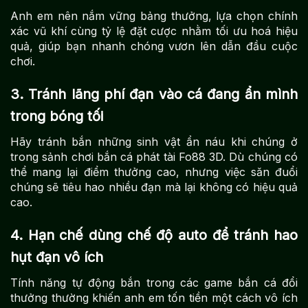
Anh em nên nắm vững bảng thưởng, lựa chọn chính
xác vũ khí cùng tỷ lệ đặt cược nhằm tối ưu hoá hiệu
quả, giúp bạn nhanh chóng vươn lên dẫn đầu cuộc
chơi.
3. Tránh lãng phí đạn vào cá đang ẩn mình
trong bóng tối
Hãy tránh bắn những sinh vật ẩn náu khi chúng ở
trong sảnh chơi bắn cá phát tài Fo88 3D. Dù chúng có
thể mang lại điểm thưởng cao, nhưng việc săn đuổi
chúng sẽ tiêu hao nhiều đạn mà lại không có hiệu quả
cao.
4. Hạn chế dùng chế độ auto để tránh hao
hụt đạn vô ích
Tính năng tự động bắn trong các game bắn cá đổi
thưởng thường khiến anh em tốn tiền một cách vô ích