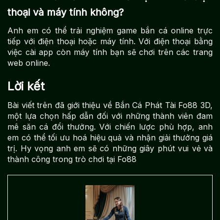
thoại và máy tính không?
Anh em có thể trải nghiệm game bắn cá online trực
tiếp với điện thoại hoặc máy tính. Với điện thoại bằng
việc cài app còn máy tính bạn sẽ chơi trên các trang
web online.
Lời kết
Bài viết trên đã giới thiệu về Bắn Cá Phát Tài Fo88 3D,
một lựa chọn hấp dẫn đối với những thành viên đam
mê săn cá đổi thưởng. Với chiến lược phù hợp, anh
em có thể tối ưu hoá hiệu quả và nhận giải thưởng giá
trị. Hy vọng anh em sẽ có những giây phút vui vẻ và
thành công trong trò chơi tại Fo88