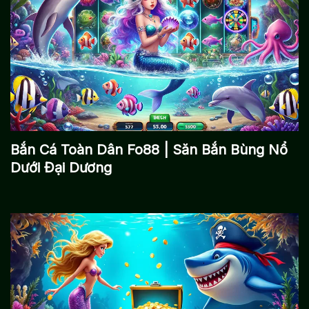
Bắn Cá Toàn Dân Fo88 | Săn Bắn Bùng Nổ
Dưới Đại Dương