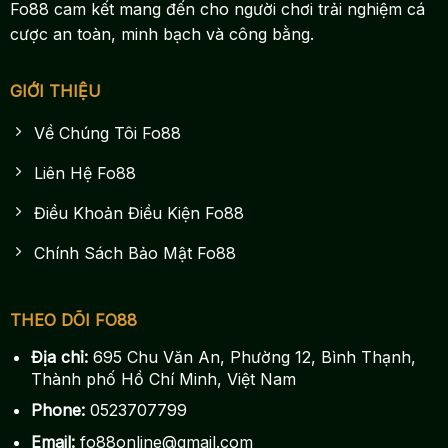
Fo88 cam kết mang đến cho người chơi trải nghiệm cá
cược an toàn, minh bạch và công bằng.
GIỚI THIỆU
Về Chúng Tôi Fo88
Liên Hệ Fo88
Điều Khoản Điều Kiện Fo88
Chính Sách Bảo Mật Fo88
THEO DÕI FO88
Địa chỉ:
695 Chu Văn An, Phường 12, Bình Thạnh,
Thành phố Hồ Chí Minh, Việt Nam
Phone:
0523707799
Email:
fo88online@gmail.com