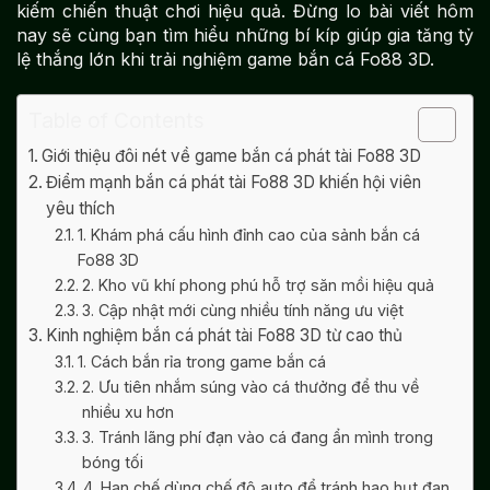
kiếm chiến thuật chơi hiệu quả. Đừng lo bài viết hôm
nay sẽ cùng bạn tìm hiểu những bí kíp giúp gia tăng tỷ
lệ thắng lớn khi trải nghiệm game bắn cá Fo88 3D.
Table of Contents
Giới thiệu đôi nét về game bắn cá phát tài Fo88 3D
Điểm mạnh bắn cá phát tài Fo88 3D khiến hội viên
yêu thích
1. Khám phá cấu hình đỉnh cao của sảnh bắn cá
Fo88 3D
2. Kho vũ khí phong phú hỗ trợ săn mồi hiệu quả
3. Cập nhật mới cùng nhiều tính năng ưu việt
Kinh nghiệm bắn cá phát tài Fo88 3D từ cao thủ
1. Cách bắn rỉa trong game bắn cá
2. Ưu tiên nhắm súng vào cá thưởng để thu về
nhiều xu hơn
3. Tránh lãng phí đạn vào cá đang ẩn mình trong
bóng tối
4. Hạn chế dùng chế độ auto để tránh hao hụt đạn