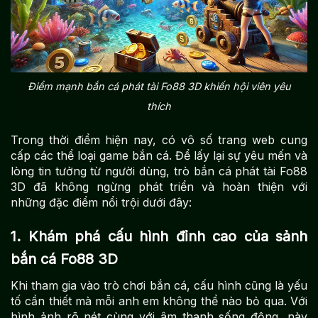
Điểm mạnh bắn cá phát tài Fo88 3D khiến hội viên yêu
thích
Trong thời điểm hiện nay, có vô số trang web cung
cấp các thể loại game bắn cá. Để lấy lại sự yêu mến và
lòng tin tưởng từ người dùng, trò bắn cá phát tài Fo88
3D đã không ngừng phát triển và hoàn thiện với
những đặc điểm nổi trội dưới đây:
1. Khám phá cấu hình đỉnh cao của sảnh
bắn cá Fo88 3D
Khi tham gia vào trò chơi bắn cá, cấu hình cũng là yếu
tố cần thiết mà mỗi anh em không thể nào bỏ qua. Với
hình ảnh rõ nét cùng với âm thanh sống động, này