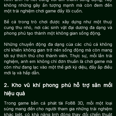
không những gây ấn tượng mạnh mà còn đem đến
một trải nghiệm chơi game đầy lôi cuốn.
Bể cá trong trò chơi được xây dựng như một thuỷ
cung thu nhỏ, nơi các sinh vật đại dương đa dạng và
phong phú tạo thành một không gian sống động.
Những chuyển động đa dạng của các chú cá không
chỉ khiến không gian trở nên sống động mà còn mang
tới sự thích thú cho thành viên. Thực sự, mỗi lần trải
nghiệm, anh em không chỉ đơn thuần là chơi game mà
còn như đang lạc vào một thế giới kỳ diệu, đầy ắp điều
mới lạ và hấp dẫn.
2. Kho vũ khí phong phú hỗ trợ săn mồi
hiệu quả
Trong game bắn cá phát tài Fo88 3D, mỗi một loại
súng mang đến cho người tham gia những trải nghiệm
khác biệt, có khả năng linh động thay đổi chiến thuật