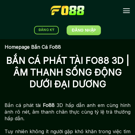
Bỏ
qua
nội
dung
ĐĂNG NHẬP
ĐĂNG KÝ
Homepage
Bắn Cá Fo88
BẮN CÁ PHÁT TÀI FO88 3D |
ÂM THANH SỐNG ĐỘNG
DƯỚI ĐẠI DƯƠNG
Bắn cá phát tài
Fo88
3D hấp dẫn anh em cùng hình
ảnh rõ nét, âm thanh chân thực cùng tỷ lệ trả thưởng
hấp dẫn.
Tuy nhiên không ít người gặp khó khăn trong việc tìm